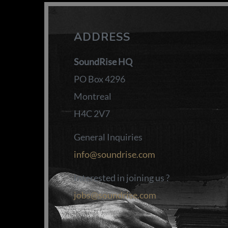
ADDRESS
SoundRise HQ
PO Box 4296
Montreal
H4C 2V7
General Inquiries
info@soundrise.com
Interested in joining us ?
jobs@soundrise.com